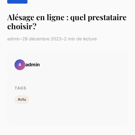
Alésage en ligne : quel prestataire
choisir ?
admin
•
28 décembre 2023
•
2 min de lecture
admin
A
TAGS
Actu