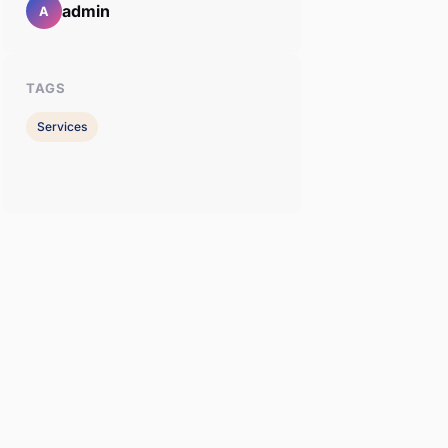
admin
A
TAGS
Services