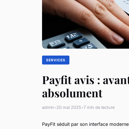
SERVICES
Payfit avis : ava
absolument
admin
•
20 mai 2025
•
7 min de lecture
PayFit séduit par son interface moderne