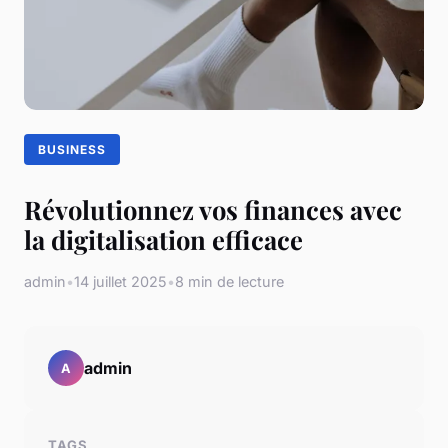
BUSINESS
Révolutionnez vos finances avec
la digitalisation efficace
admin
•
14 juillet 2025
•
8 min de lecture
admin
A
TAGS