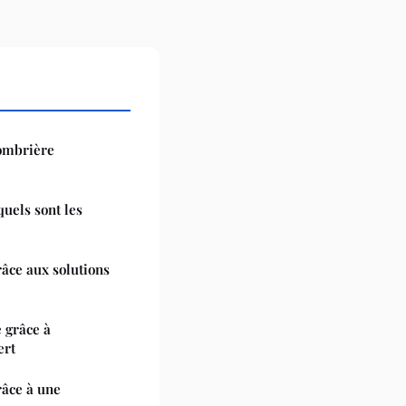
'ombrière
quels sont les
âce aux solutions
e grâce à
ert
râce à une