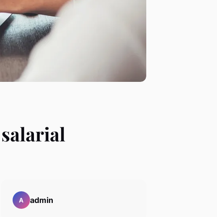
salarial
admin
A