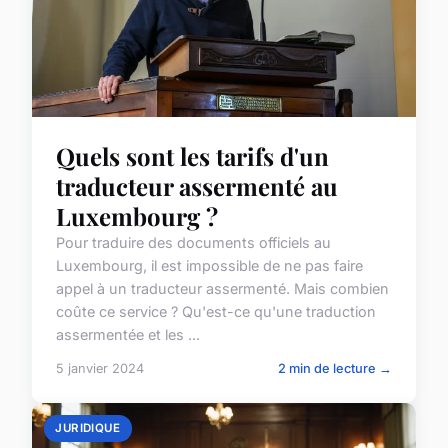
Quels sont les tarifs d'un
traducteur assermenté au
Luxembourg ?
Pour traduire des documents officiels au
Luxembourg, il est impossible de ne pas faire
appel à un traducteur assermenté. Mais combien
coûte ce service ? Qu'est-ce qu'une traduction
assermentée et les ...
5 janvier 2024
2 min de lecture →
JURIDIQUE